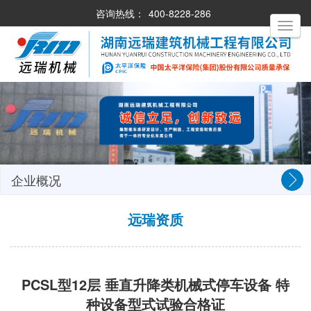
咨询热线：
400-8228-286
Toggle
navigati
企业概况
远瑞资质
PCSL型12层 垂直升降类机械式停车设备 特
种设备型式试验合格证