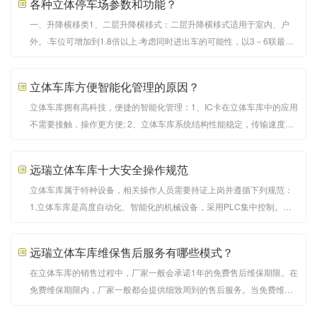
各种立体停车场参数和功能？
虽然在占地面积上并没有平面的停车场那么大
一、升降横移类1、二层升降横移式：二层升降横移式适用于室内、户
外。·车位可增加到1.8倍以上·考虑同时进出车的可能性，以3－6联最为
合理。·二层升降横移式梁下净高要求3650mm以上。·若横移台要求停车
高顶车则要求3950mm以上·二层升降横移式运行原理如下图：2、三层
立体车库方便智能化管理的原因？
升降横移式：·三层升降横移底坑式适用于室内、户外。
立体车库拥有高科技，便捷的智能化管理：1、IC卡在立体车库中的应用
不需要接触，操作更方便; 2、立体车库系统结构性能稳定，传输速度
快;3、它可以准确区分自己的车辆，异国情调的车辆和特种车辆;4、独特
的车牌号码输入和显示系统，大大提高了停车场的防盗措施;5、及时收
远瑞立体车库十大安全操作规范
取停车费及其他相关费用，增加收入;提前收取长期客
立体车库属于特种设备，相关操作人员需要持证上岗并遵循下列规范：
1.立体车库是高度自动化、智能化的机械设备，采用PLC集中控制。车
库必须由车库厂家培训并合格的人员操作管理，其他人员不得擅自操
作。 2.车库操作管理人员严禁酒后操作设备并且应禁止驾驶员酒后进入
远瑞立体车库维保售后服务有哪些模式？
车库内。 3.车库操作管理人员在交接班时应确认设
在立体车库的销售过程中，厂家一般会承诺1年的免费售后维保期限。在
免费维保期限内，厂家一般都会提供细致周到的售后服务。当免费维保
期过后，生产企业和立体车库用户本着友好合作的目的，一般会签订收