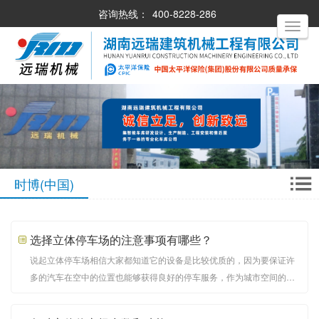
咨询热线：
400-8228-286
Toggle
navigati
时博(中国)
选择立体停车场的注意事项有哪些？
说起立体停车场相信大家都知道它的设备是比较优质的，因为要保证许
多的汽车在空中的位置也能够获得良好的停车服务，作为城市空间的节
约停车场也是有很多选择考究的，需要从多角度考虑停车场是否良好。
下面介绍选择立体停车场的注意事项。 一、注意车位的数量立体停车场