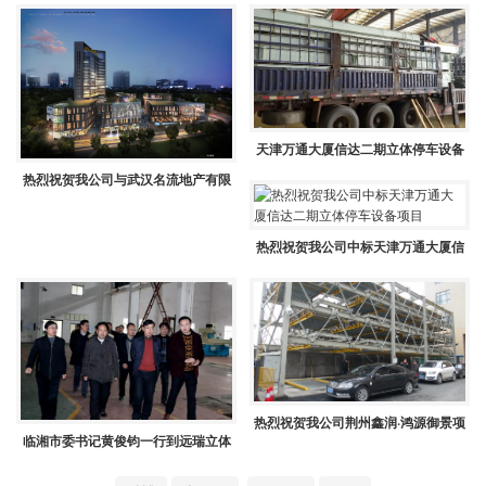
天津万通大厦信达二期立体停车设备
钢结构发货现场
热烈祝贺我公司与武汉名流地产有限
公司签订立体车库销售安装合同
热烈祝贺我公司中标天津万通大厦信
达二期立体停车设备项目
热烈祝贺我公司荆州鑫润·鸿源御景项
临湘市委书记黄俊钧一行到远瑞立体
目报检成功并顺利交付
停车设备考察调研