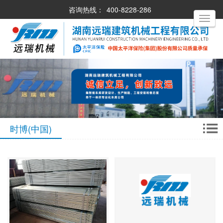
咨询热线：
400-8228-286
Toggle
navigati
时博(中国)