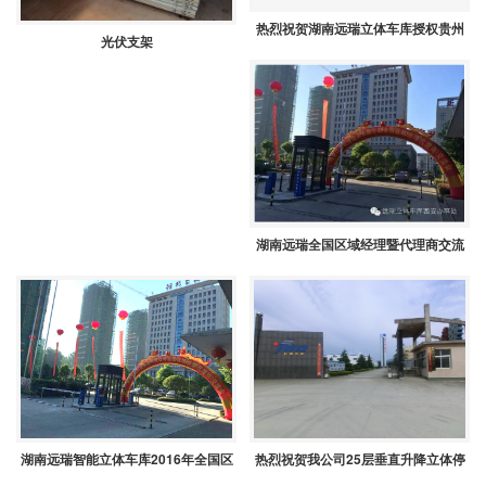
热烈祝贺湖南远瑞立体车库授权贵州
光伏支架
办事处
湖南远瑞全国区域经理暨代理商交流
会成功举办
湖南远瑞智能立体车库2016年全国区
热烈祝贺我公司25层垂直升降立体停
域经理暨代理商交流会圆满召开
车设备安装调试完毕